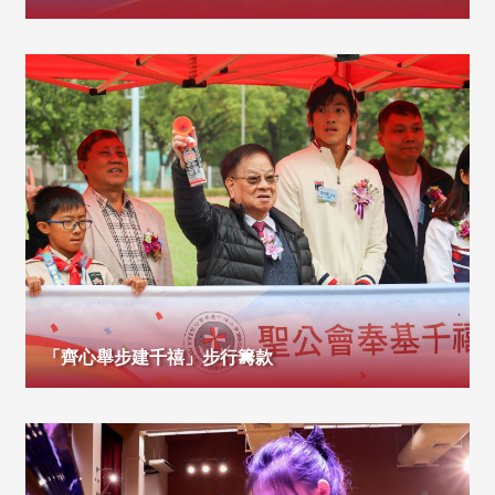
「齊心舉步建千禧」步行籌款