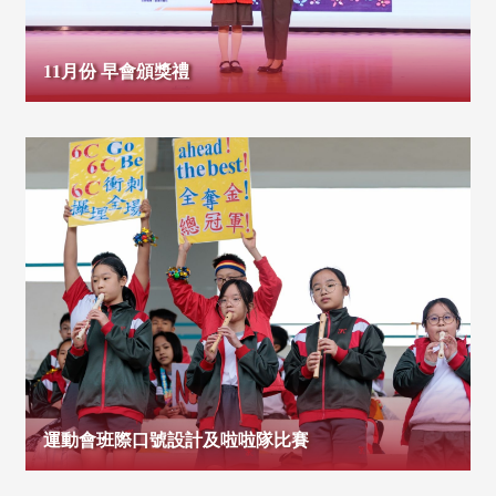
11月份 早會頒獎禮
運動會班際口號設計及啦啦隊比賽