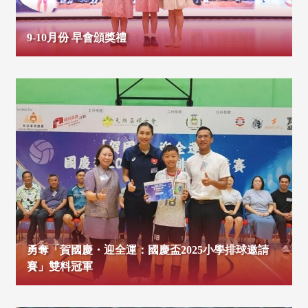
9-10月份 早會頒獎禮
勇奪「賀國慶・迎全運：國慶盃2025小學排球邀請
賽」雙料冠軍