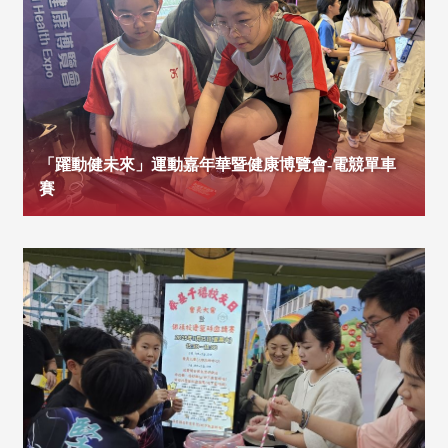
「躍動健未來」運動嘉年華暨健康博覽會-電競單車
賽