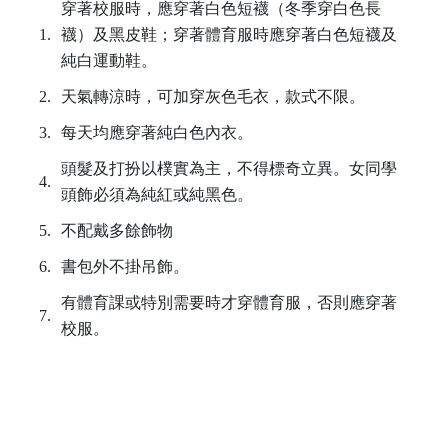
穿著校服時，應穿著白色短襪（冬季穿白色長
1.
襪）及黑皮鞋；穿著體育服時應穿著白色短襪及
純白運動鞋。
2.
天氣轉涼時，可加穿灰色毛衣，款式不限。
3.
每天均應穿著純白色內衣。
頭髮及打扮以樸實為主，不得標奇立異。女同學
4.
頭飾必須為純紅或純黑色。
5.
不配戴多餘飾物
6.
書包外不掛吊飾。
有體育課或特別需要時才穿體育服，否則應穿著
7.
校服。