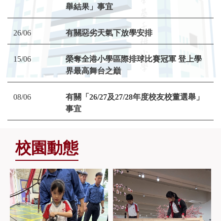
舉結果」事宜
26/06
有關惡劣天氣下放學安排
15/06
榮奪全港小學區際排球比賽冠軍 登上學
界最高舞台之巔
08/06
有關「26/27及27/28年度校友校董選舉」
事宜
校園動態