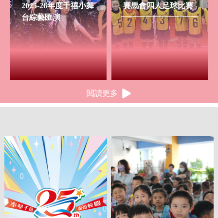
2025-26年度千禧小舞
賽馬會四人足球比賽
台綜藝匯演
閱讀更多