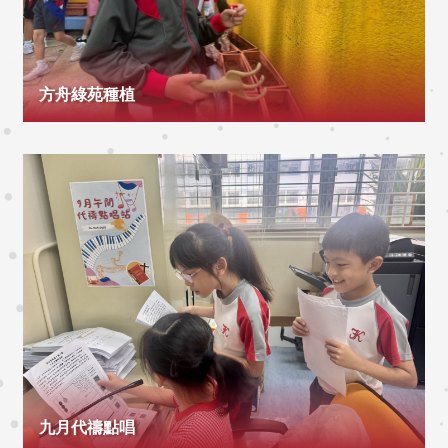
方舟綠苑種植
九月代禱點唱