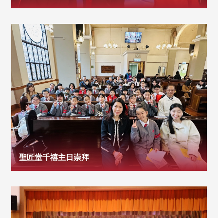
聖匠堂千禧主日崇拜