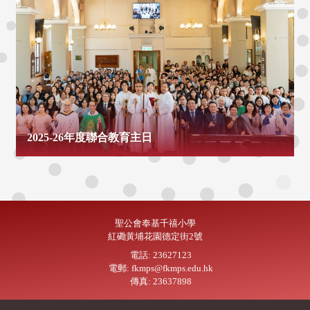
2025-26年度聯合教育主日
聖公會奉基千禧小學
紅磡黃埔花園德定街2號
電話: 23627123
電郵: fkmps@fkmps.edu.hk
傳真: 23637898