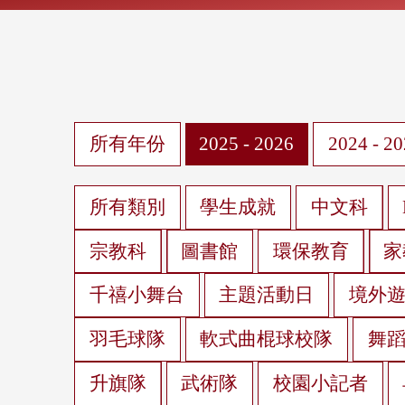
所有年份
2025 - 2026
2024 - 2
所有類別
學生成就
中文科
宗教科
圖書館
環保教育
家
千禧小舞台
主題活動日
境外
羽毛球隊
軟式曲棍球校隊
舞
升旗隊
武術隊
校園小記者