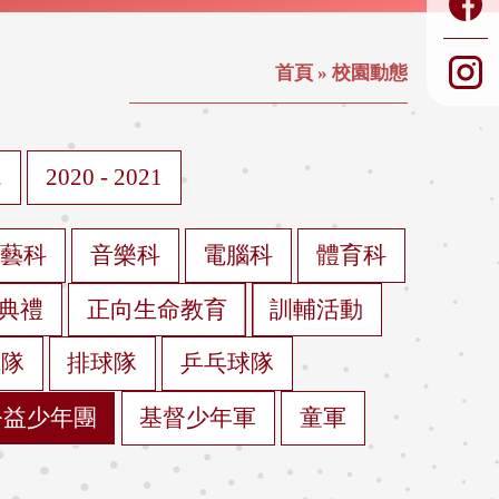
首頁
»
校園動態
2
2020 - 2021
視藝科
音樂科
電腦科
體育科
典禮
正向生命教育
訓輔活動
球隊
排球隊
乒乓球隊
公益少年團
基督少年軍
童軍