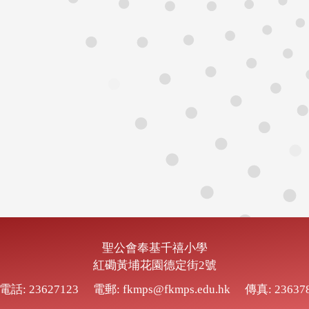
聖公會奉基千禧小學
紅磡黃埔花園德定街2號
電話: 23627123
電郵: fkmps@fkmps.edu.hk
傳真: 23637