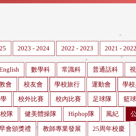
025
2023 - 2024
2022 - 2023
2021 - 202
English
數學科
常識科
普通話科
教會
校友會
學校旅行
運動會
學校
遊學
校外比賽
校內比賽
足球隊
籃
蹈校隊
健美體操隊
Hiphop隊
風紀
早會頒獎禮
教師專業發展
25周年校慶