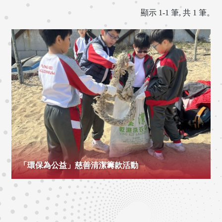
顯示 1-1 筆, 共 1 筆。
「環保為公益」慈善清潔籌款活動