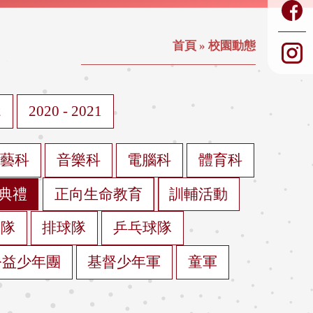
首頁
»
校園動態
2
2020 - 2021
視藝科
音樂科
電腦科
體育科
典禮
正向生命教育
訓輔活動
球隊
排球隊
乒乓球隊
公益少年團
基督少年軍
童軍