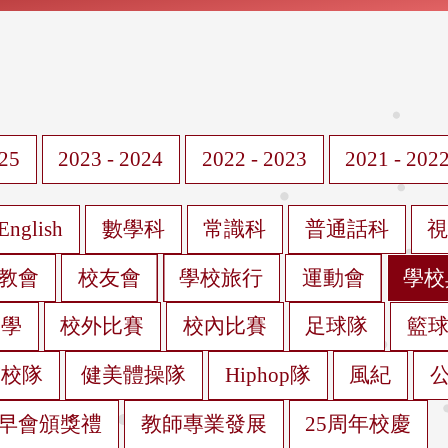
025
2023 - 2024
2022 - 2023
2021 - 202
English
數學科
常識科
普通話科
教會
校友會
學校旅行
運動會
學校
遊學
校外比賽
校內比賽
足球隊
籃
蹈校隊
健美體操隊
Hiphop隊
風紀
早會頒獎禮
教師專業發展
25周年校慶