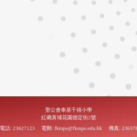
聖公會奉基千禧小學
紅磡黃埔花園德定街2號
電話: 23627123
電郵: fkmps@fkmps.edu.hk
傳真: 23637