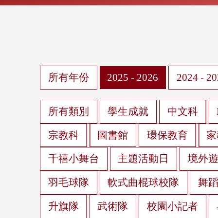
所有年份
2025 - 2026
2024 - 2
所有類別
學生成就
中文科
宗教科
圖書館
環保教育
家
千禧小舞台
主題活動日
境外
羽毛球隊
軟式曲棍球校隊
舞
升旗隊
武術隊
校園小記者