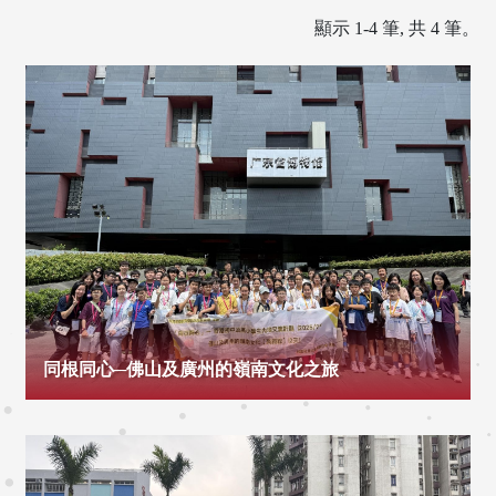
顯示 1-4 筆, 共 4 筆。
同根同心─佛山及廣州的嶺南文化之旅