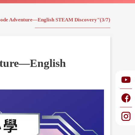
dventure—English STEAM Discovery"(3/7)
re—English