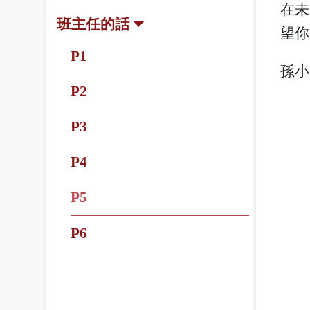
在未
班主任的話
望你
P1
孫小
P2
P3
P4
P5
P6