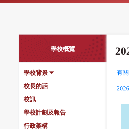
2
學校概覽
有關
學校背景
校長的話
20
校訊
學校計劃及報告
行政架構