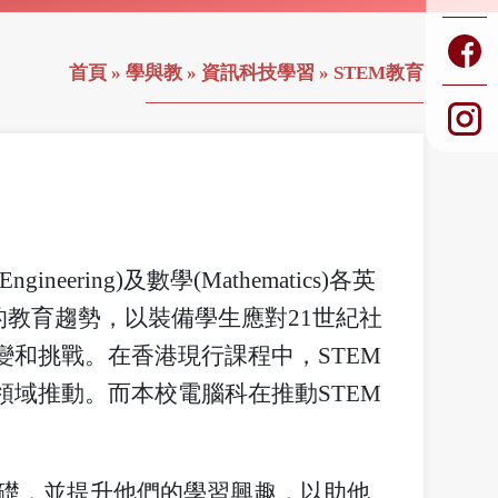
首頁
»
學與教
»
資訊科技學習
»
STEM教育
gineering)及數學(Mathematics)各英
的教育趨勢，以裝備學生應對21世紀社
和挑戰。在香港現行課程中，STEM
域推動。而本校電腦科在推動STEM
：
基礎，並提升他們的學習興趣，以助他