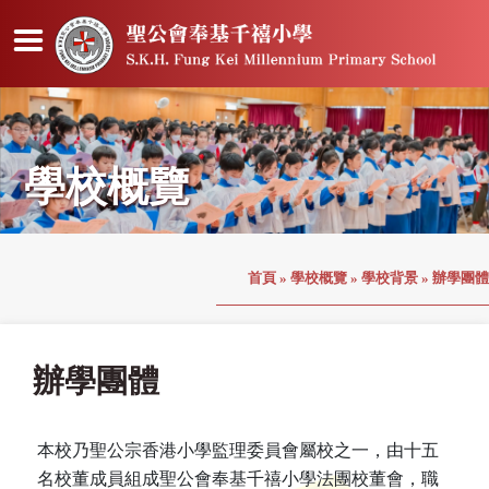
學校概覽
首頁
»
學校概覽
»
學校背景
»
辦學團體
辦學團體
本校乃聖公宗香港小學監理委員會屬校之一，由十五
名校董成員組成聖公會奉基千禧小學法團校董會，職