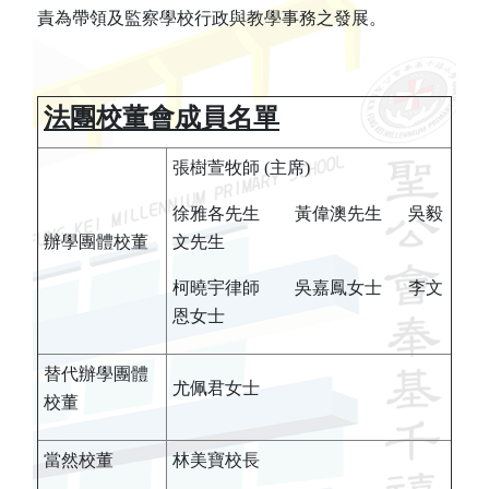
責為帶領及監察學校行政與教學事務之發展。
法團校董會成員名單
張樹萱牧師 (主席)
徐雅各先生 黃偉澳先生 吳毅
辦學團體校董
文先生
柯曉宇律師 吳嘉鳳女士 李文
恩女士
替代辦學團體
尤佩君女士
校董
當然校董
林美寶校長