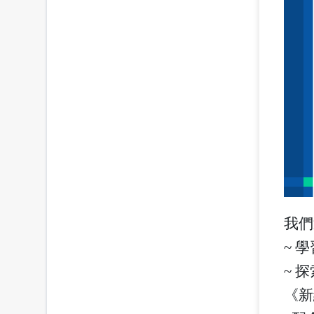
我們
~ 
~ 
《新