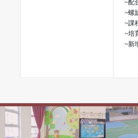
~配
~螺
~課
~培
~新