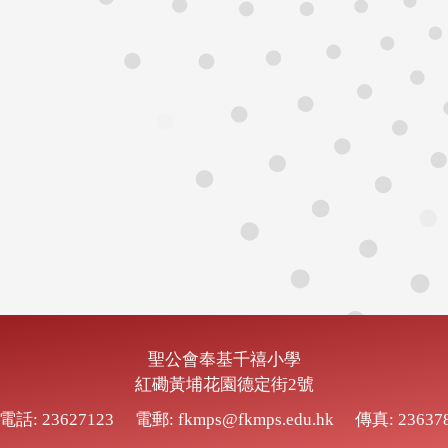
聖公會奉基千禧小學
紅磡黃埔花園德定街2號
電話: 23627123
電郵: fkmps@fkmps.edu.hk
傳真: 23637