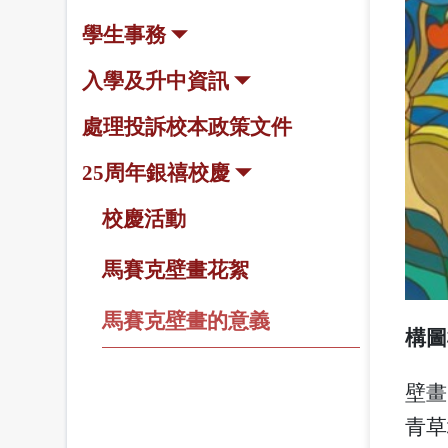
學生事務
入學及升中資訊
處理投訴校本政策文件
25周年銀禧校慶
校慶活動
馬賽克壁畫花絮
馬賽克壁畫的意義
構圖
壁畫
青草