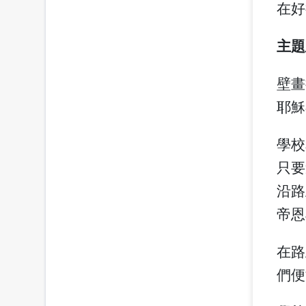
在好
主題
壁畫
耶穌
學校
只要
沿路
帝恩
在路
們便