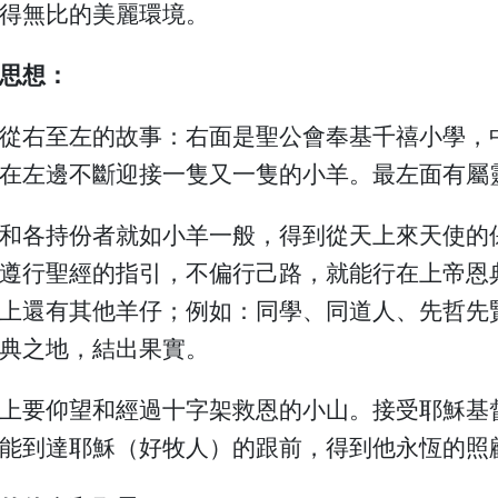
得無比的美麗環境。
思想：
從右至左的故事：右面是聖公會奉基千禧小學，
在左邊不斷迎接一隻又一隻的小羊。最左面有屬
和各持份者就如小羊一般，得到從天上來天使的
遵行聖經的指引，不偏行己路，就能行在上帝恩
上還有其他羊仔；例如：同學、同道人、先哲先
典之地，結出果實。
上要仰望和經過十字架救恩的小山。接受耶穌基
能到達耶穌（好牧人）的跟前，得到他永恆的照