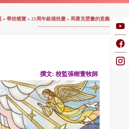
頁
»
學校概覽
»
25周年銀禧校慶
»
馬賽克壁畫的意義
撰文: 校監張樹萱牧師