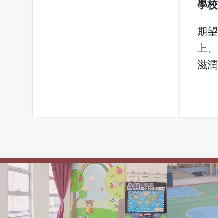
學校
期望
上、
滋潤