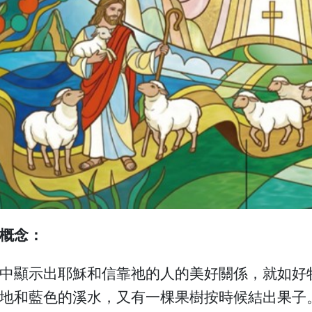
概念：
中顯示出耶穌和信靠祂的人的美好關係，就如好
地和藍色的溪水，又有一棵果樹按時候結出果子