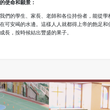
的使命和願景：
我們的學生、家長、老師和各位持份者，能從學
在可安竭的水邊。這樣人人就都得上帝的飽足和
成長，按時候結出豐盛的果子。