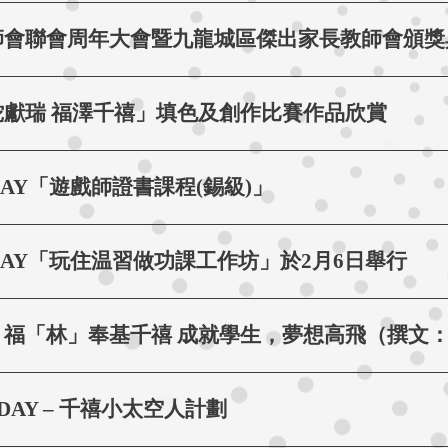
師會聯會周年大會暨九龍城區傑出家長教師會頒獎
獻瑞 福澤千禧」填色及創作比賽作品欣賞
PLAY「遊戲師證書課程(錫級)」
PLAY「玩住温習做功課工作坊」於2月6日舉行
福「林」奉基千禧 成就學生，夢想高飛（撰文：
M DAY – 千禧小太空人計劃