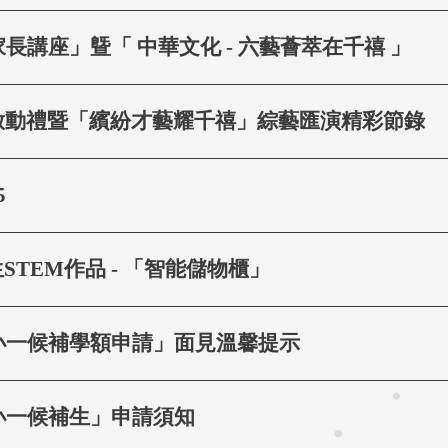
家長講座」曁「 中華文化 - 六藝薈萃在千禧 」
啟動禮暨「繽紛才藝耀千禧」綜藝匯演精彩節錄
5
TEM作品 - 「智能儲物櫃」
度小一候補學額申請」面見溫馨提示
「小一候補生」申請須知