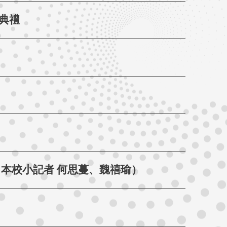
典禮
本校小記者 何思蔓、魏禧瑜）