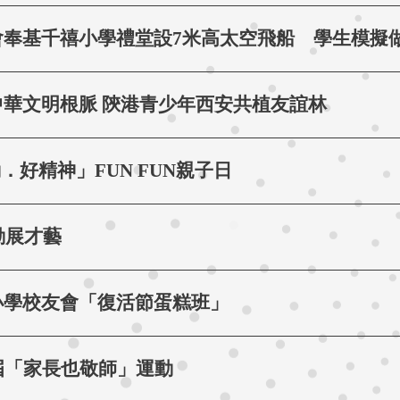
會奉基千禧小學禮堂設7米高太空飛船 學生模擬
華文明根脈 陝港青少年西安共植友誼林
動．好精神」FUN FUN親子日
活動展才藝
小學校友會「復活節蛋糕班」
屆「家長也敬師」運動