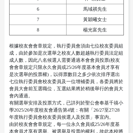
6
馬域祺先生
7
黃穎曦女士
8
楊光富先生
根據校友會會章規定，執行委員會須由七位校友委員組
成，由於參加是次選舉之校友人數超越執行委員法定組
成人數，因此八名候選人需要通過本會會員投票(校友
會會章規定只限永久會員或25/26年度基本會員才享有
是次選舉的投票權)，以得票數目之多少依次排序選出
七位執行委員會校友委員及一位增補委員，各委員將於
會員大會前互選職位，互選結果將於稍後舉行的會員大
會內通過。
有關選舉安排及投票方式，已詳列於聖公會奉基千禧小
學2025/26年度校友會通告第4號：有關「26/27至27/28
年度執行委員會校友委員侯選人及投票」事宜内。
由於校友會會章規定，每一位永久會員或25/26年度基
本會員才享有選舉、被選舉及投票的權利，故此本校將