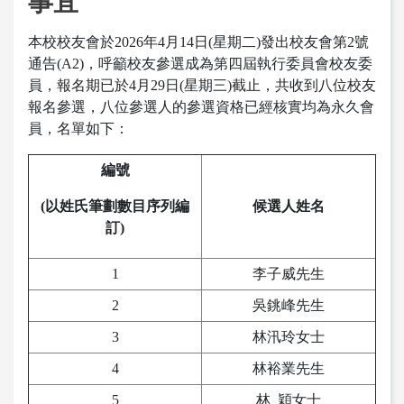
事宜
本校校友會於2026年4月14日(星期二)發出校友會第2號
通告(A2)，呼籲校友參選成為第四屆執行委員會校友委
員，報名期已於4月29日(星期三)截止，共收到八位校友
報名參選，八位參選人的參選資格已經核實均為永久會
員，名單如下：
編號
(以姓氏筆劃數目序列編
候選人姓名
訂)
1
李子威先生
2
吳銚峰先生
3
林汛玲女士
4
林裕業先生
5
林 穎女士