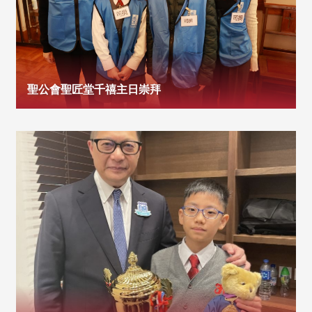
聖公會聖匠堂千禧主日崇拜