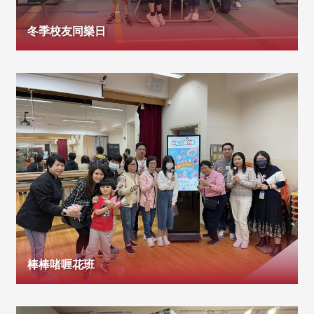
冬季校友同樂日
棒棒啫喱花班