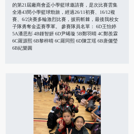
的第21屆廠商會盃小學籃球邀請賽，是次比賽雲集
全港43間小學籃球勁旅，經過26/11初賽、16/12複
賽、6/2決賽多輪激烈比賽，披荊斬棘，最後我校女
子隊勇奪金盃賽季軍。 參賽隊員名單： 6D王怡婷
5A潘思彤 4B鍾智妍 6D尹晞璇 5B鄭羽晴 4C鄭羨霖
6C羅源熙 6B黎梓晴 6C羅同熙 6D陳芷瑶 6B唐儷瑩
6B紀樂圓