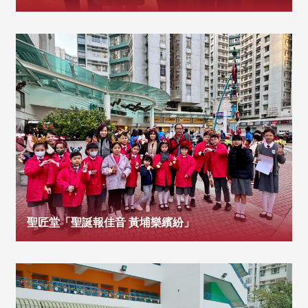
聖匠堂「聖誕報佳音 黃埔樂繽紛」