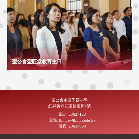
聖公會聖匠堂教育主日
聖公會奉基千禧小學
紅磡黃埔花園德定街2號
電話: 23627123
電郵: fkmps@fkmps.edu.hk
傳真: 23637898