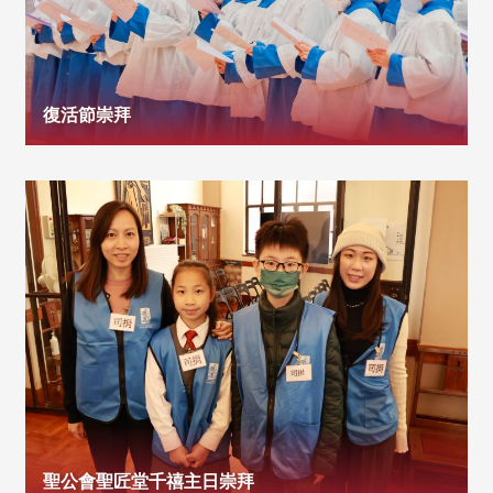
復活節崇拜
聖公會聖匠堂千禧主日崇拜