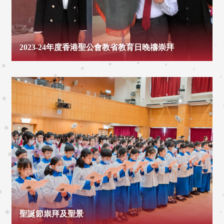
2023-24年度香港聖公會教省教育日晚禱崇拜
聖誕節祟拜及聖景