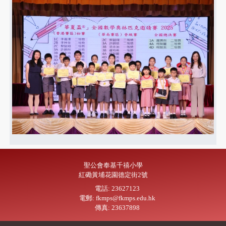
聖公會奉基千禧小學
紅磡黃埔花園德定街2號
電話: 23627123
電郵: fkmps@fkmps.edu.hk
傳真: 23637898