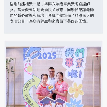
臨別前能相聚一起，舉辦六年級畢業聚餐暨謝師
宴。當天聚餐活動既愉快又難忘，同學們感謝老師
們的悉心教導和栽培，各班同學準備了精彩感人的
表演節目，為所有師生和來賓留下美好的回憶。