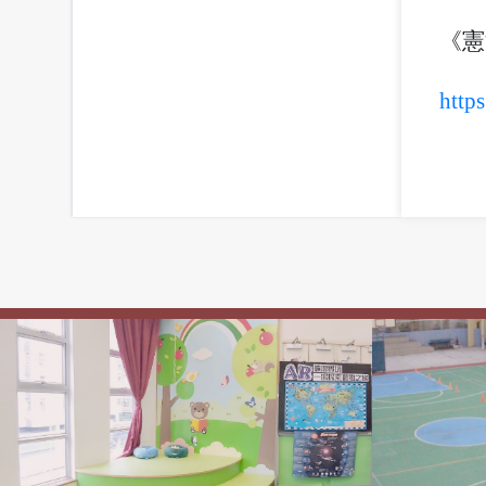
《憲
http