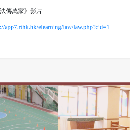
法傳萬家》影片
s://app7.rthk.hk/elearning/law/law.php?cid=1