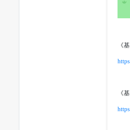
《基
https
《基
http