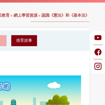
民教育
»
網上學習資源
»
認識《憲法》和《基本法》
》
德育故事