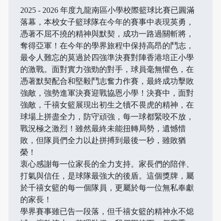
2025 - 2026 年度九龍南區小學校際籃球比賽已圓滿
落幕，本校女子籃球隊在今年的賽事中表現英勇，
憑著不屈不撓的精神與默契，成功一路過關斬將，
奪得亞軍！在今年的學界旅程中保持高昂的鬥志，
最令人難忘的莫過於四強準決賽對陣香港培正小學
的激戰。面對實力強勁的對手，球員毫無懼色，在
憑著默契配合和堅毅鬥志奮力作賽，最終成功擊敗
強敵，強勢進軍決賽迎戰協恩小學！決賽中，面對
強敵，千禧女籃展現出初生之犢不畏虎的精神，在
球場上拼盡全力，防守頑強，每一球都緊咬不放，
戰況極之激烈！雖然最終未能扭轉局勢，遺憾惜
敗，但隊員們全力以赴拼搏到最後一秒，雖敗猶
榮！
衷心感謝每一位家長的全力支持。家長們的陪伴、
打氣與信任，是球隊最強大的後盾。這個獎牌，屬
於千禧女籃的每一個隊員，更屬於每一位無私奉獻
的家長！
學界賽事雖已告一段落，但千禧女籃的精神永不熄