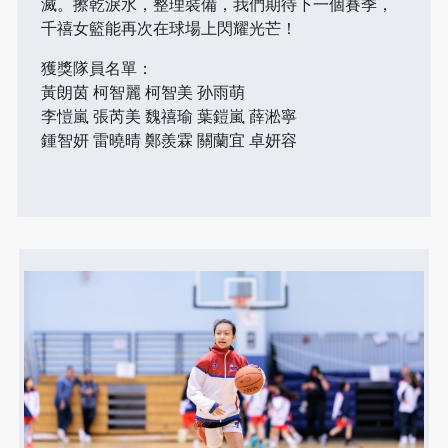
滅。擦乾淚水，整理裝備，我們期待下一個賽季，
千禧女籃能再次在球場上閃耀光芒！
獲獎隊員名單：
黃朗茵 柯智麗 柯智美 孙雨萌
李愷嵐 張芮美 魏禧瑜 葉鎧嵐 薛淞寧
鍾智妍 雷曉晴 鄭羨霖 關蘭宜 卓妍容