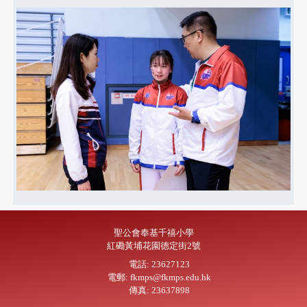
聖公會奉基千禧小學
紅磡黃埔花園德定街2號
電話: 23627123
電郵: fkmps@fkmps.edu.hk
傳真: 23637898