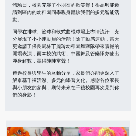
體驗日，校園充滿了小朋友的歡笑聲！很高興能邀
請到區內的幼稚園同學親身體驗我們的多元智能活
動。
同學在排球、籃球和軟式曲棍球場上盡情流汗，充
分展現了小小運動員的潛能！除了動感運動，當天
更邀請了保良局林丁麗玲幼稚園舞獅隊帶來震撼的
開場表演，而本校的武術、中國舞及管樂隊亦使出
渾身解數，贏得陣陣掌聲！
透過校長與學生的互動分享，家長們亦能更深入了
解奉基千禧活潑、多元的學習文化。感謝各位家長
與小朋友的參與，期待未來在千禧校園再次見到你
們的身影！