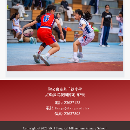
聖公會奉基千禧小學
紅磡黃埔花園德定街2號
電話: 23627123
電郵: fkmps@fkmps.edu.hk
傳真: 23637898
Copyright © 2026 SKH Fung Kei Millennium Primary School.