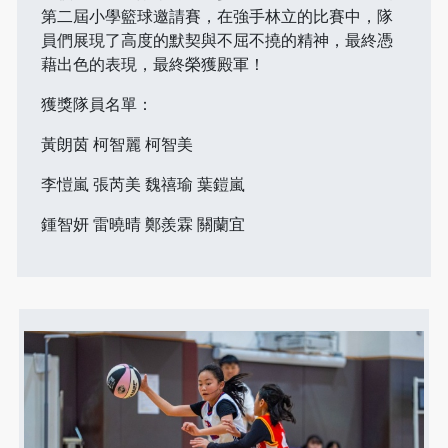
第二屆小學籃球邀請賽，在強手林立的比賽中，隊
員們展現了高度的默契與不屈不撓的精神，最終憑
藉出色的表現，最終榮獲殿軍！
獲獎隊員名單：
黃朗茵 柯智麗 柯智美
李愷嵐 張芮美 魏禧瑜 葉鎧嵐
鍾智妍 雷曉晴 鄭羨霖 關蘭宜