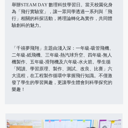
舉辦STEAM DAY 數理科技學習日。當天校園化身
為「飛行實驗室」，讓一眾同學透過一系列與「飛
行」相關的科探活動，將理論轉化為實作，共同體
驗創科的魅力。
「千禧夢飛翔」主題由淺入深：一年級-吸管飛機、
二年級-紙飛機、三年級-熱汽球升空、四年級-無人
機製作、五年級-滑翔機及六年級-水火箭。學生循
「閱讀、學習原理、製作、測試、改良、比賽」六
大流程，在工程製作循環中掌握飛行知識。不僅激
發了學生的學習興趣，更讓學生體會到科學探究的
樂趣！