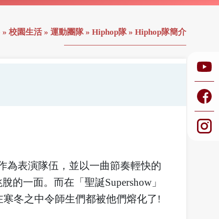
e
»
校園生活
»
運動團隊
»
Hiphop隊
»
Hiphop隊簡介
會作為表演隊伍，並以一曲節奏輕快的
潑跳脫的一面。而在「聖誕Supershow」
舞，在寒冬之中令師生們都被他們熔化了!