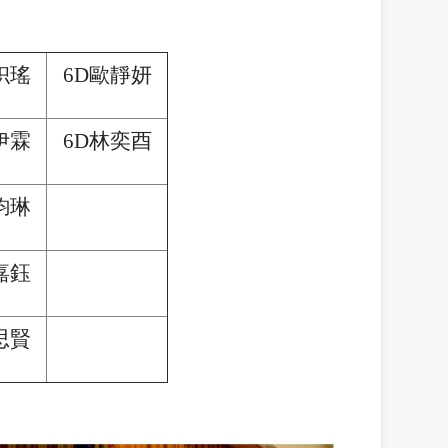
枳瑤
6D歐靜妍
伊霖
6D林奕酉
鈞琳
嘉鈺
思賢