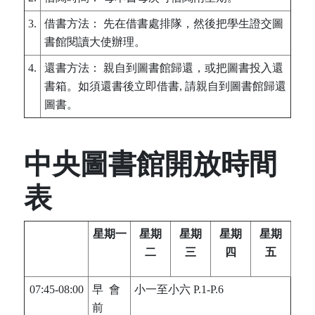
3.
借書方法： 先在借書處排隊，然後把學生證交圖
書館閱讀大使辦理。
4.
還書方法： 親自到圖書館歸還，或把圖書投入還
書箱。如須還書後立即借書, 請親自到圖書館歸還
圖書。
中央圖書館開放時間
表
星期一
星期
星期
星期
星期
二
三
四
五
07:45-08:00
早 會
小一至小六 P.1-P.6
前