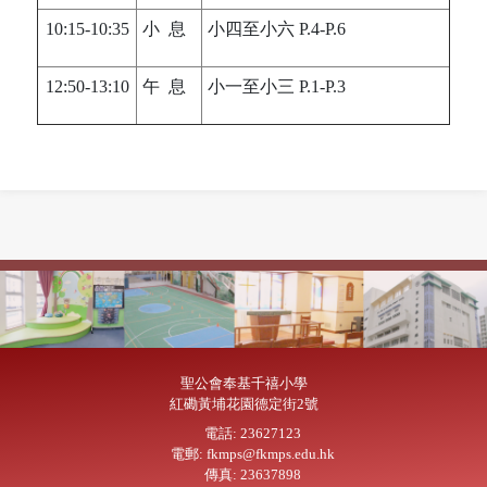
10:15-10:35
小 息
小四至小六 P.4-P.6
12:50-13:10
午 息
小一至小三 P.1-P.3
聖公會奉基千禧小學
紅磡黃埔花園德定街2號
電話: 23627123
電郵: fkmps@fkmps.edu.hk
傳真: 23637898