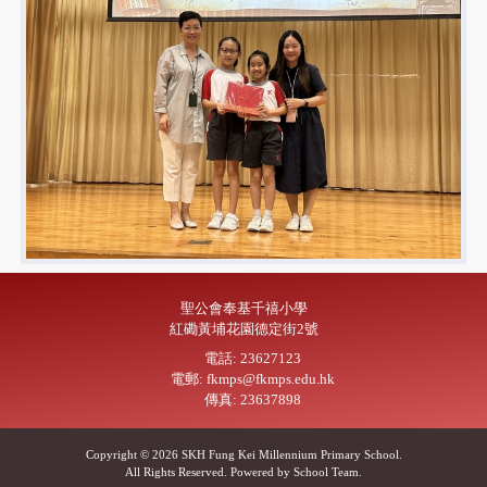
聖公會奉基千禧小學
紅磡黃埔花園德定街2號
電話: 23627123
電郵: fkmps@fkmps.edu.hk
傳真: 23637898
Copyright © 2026 SKH Fung Kei Millennium Primary School.
All Rights Reserved. Powered by
School Team
.