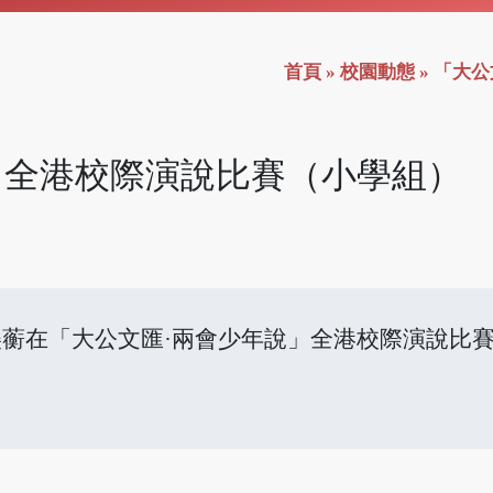
首頁
»
校園動態
»
「大公
」全港校際演說比賽（小學組）
方美蘅在「大公文匯·兩會少年說」全港校際演說比