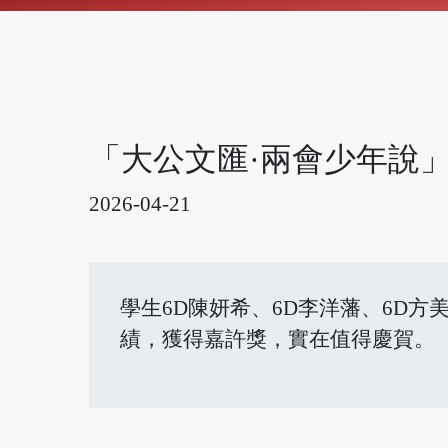
「大公文匯·兩會少年說
2026-04-21
學生6D陳妍希、6D李洋藩、6D
績，獲得嘉許獎，實在值得慶賀。