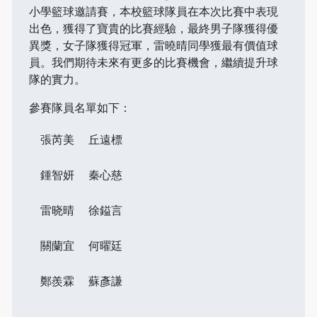
小學籃球邀請賽，本校籃球隊員在本次比賽中表現
出色，獲得了寶貴的比賽經驗，最終男子隊獲得優
異獎，女子隊獲得冠軍，雷曉晴同學獲最有價值球
員。我們期待未來有更多的比賽機會，繼續提升球
隊的實力。
參賽隊員名單如下：
張芮美
丘遠標
鍾智妍
秦心慈
雷晓晴
徐鎰言
關蘭宜
何曜廷
鄭羨霖
蘇彥謙