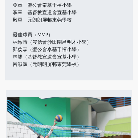
亞軍 聖公會奉基千禧小學
季軍 基督教宣道會宣基小學
殿軍 元朗朗屏邨東莞學校
最佳球員（MVP）
林緻晴（浸信會沙田圍呂明才小學）
鄭羨霖（聖公會奉基千禧小學）
林雙（基督教宣道會宣基小學）
呂淑穎（元朗朗屏邨東莞學校）