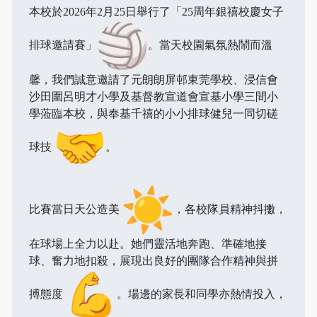
本校於2026年2月25日舉行了「25周年銀禧校慶女子
排球邀請賽」
。當天校園氣氛熱鬧而溫
馨，我們誠意邀請了元朗朗屏邨東莞學校、浸信會
沙田圍呂明才小學及基督教宣道會宣基小學三間小
學蒞臨本校，與奉基千禧的小小排球健兒一同切磋
球技
。
比賽當日天公造美
，各校隊員精神抖擻，
在球場上全力以赴。她們靈活地奔跑、準確地接
球、奮力地扣殺，展現出良好的團隊合作精神與拼
搏態度
。場邊的家長和同學亦熱情投入，