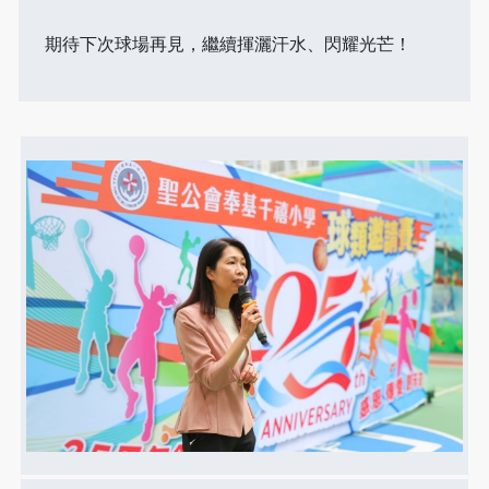
期待下次球場再見，繼續揮灑汗水、閃耀光芒！