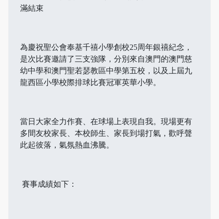
滿結束
為慶祝聖公會奉基千禧小學創校25周年銀禧紀念，
是次比賽邀請了三支強隊，分別來自澳門的澳門慈
幼中學和澳門聖若瑟教區中學第五校，以及上屆九
龍西區小學校際排球比賽冠軍英華小學。
當日大家全力作賽、在球場上表現自我。現場更有
多間友校家長、本校師生、家長到場打氣，歡呼聲
此起彼落，氣氛熱血沸騰。
賽事成績如下：