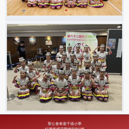
聖公會奉基千禧小學