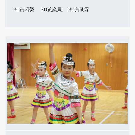
3C黃昭熒
3D黃奕貝
3D黃凱霖