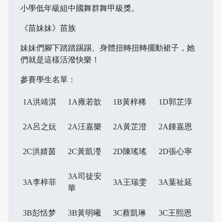
小學低年級組中國舞群舞甲級獎。
《苗妹妹》苗族
妹妹們腳下踏踏踢踢、身體扭轉扭轉擺動裙子，她
們就是這樣活潑快樂！
參賽學生名單：
1A洪靖淇
1A雍若歆
1B黃梓稀
1D郭芷淳
2A呂之妧
2A汪嘉樂
2A黃芷澄
2A鍾嘉恩
2C洪婧茵
2C黃凱瀅
2D陳瑤瑤
2D張心寧
3A司徒安
3A李梓菲
3A王瑞雯
3A葉祉延
華
3B彭恬梦
3B黃明曦
3C蔡凱琳
3C王熙恩