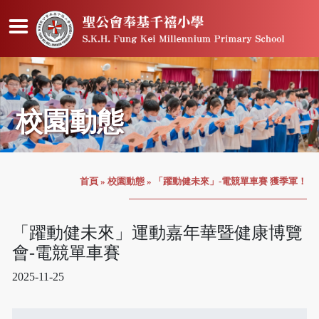
校園動態
首頁
»
校園動態
»
「躍動健未來」-電競單車賽 獲季軍！
「躍動健未來」運動嘉年華暨健康博覽
會-電競單車賽
2025-11-25