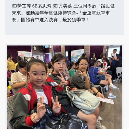
6B勞芷瀅 6B袁思齊 6D方美蘅 三位同學於「躍動健
未來」運動嘉年華暨健康博覽會-「全運電競單車
賽」團體賽中進入決賽，最於獲季軍！