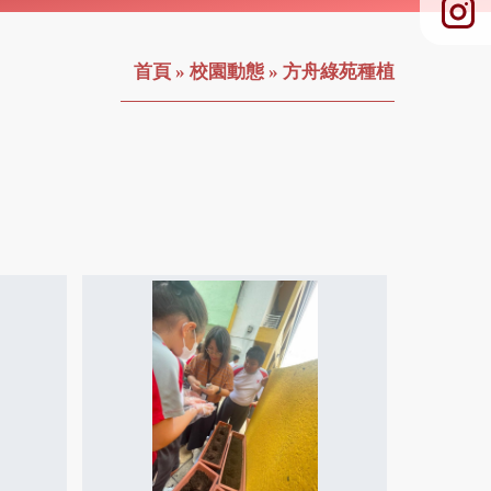
首頁
»
校園動態
»
方舟綠苑種植