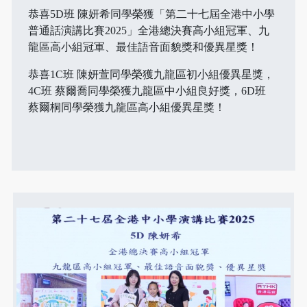
恭喜5D班 陳妍希同學榮獲「第二十七屆全港中小學
普通話演講比賽2025」全港總決賽高小組冠軍、九
龍區高小組冠軍、最佳語音面貌獎和優異星獎！
恭喜1C班 陳妍萱同學榮獲九龍區初小組優異星獎，
4C班 蔡爾喬同學榮獲九龍區中小組良好獎，6D班
蔡爾桐同學榮獲九龍區高小組優異星獎！