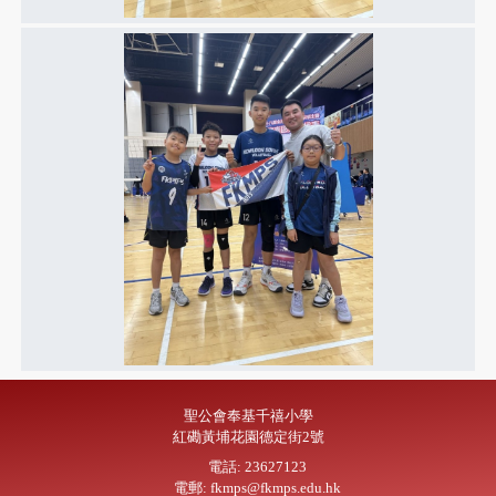
聖公會奉基千禧小學
紅磡黃埔花園德定街2號
電話: 23627123
電郵: fkmps@fkmps.edu.hk