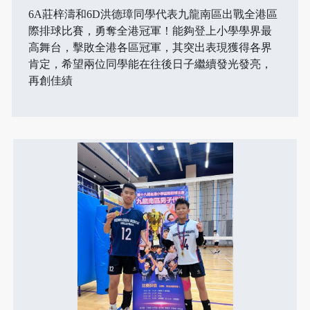
6A莊梓濤和6D洪德璋同學代表九龍南區出戰全港區
際排球比賽，勇奪全港冠軍！能夠登上小學學界最
高舞台，擊敗全港各區冠軍，其突出表現獲得各界
肯定，希望兩位同學能在往後日子繼續發光發亮，
再創佳績