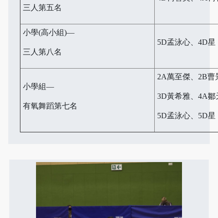
三人第五名
小學(高小組)—
5D孟泳心、4D星
三人第八名
2A萬至傑、2B
小學組—
3D黃希雅、4A
有氧舞蹈第七名
5D孟泳心、5D星