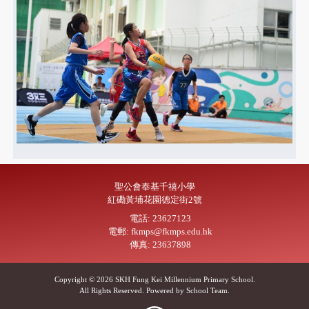
聖公會奉基千禧小學
紅磡黃埔花園德定街2號
電話: 23627123
電郵: fkmps@fkmps.edu.hk
傳真: 23637898
Copyright © 2026 SKH Fung Kei Millennium Primary School.
All Rights Reserved. Powered by
School Team
.