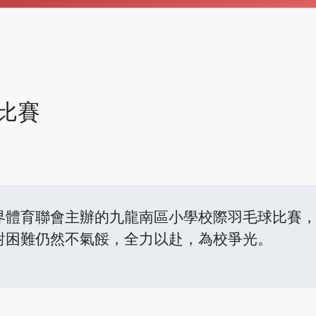
比賽
界體育聯會主辦的九龍南區小學校際羽毛球比賽，
對困難仍然不氣餒，全力以赴，為校爭光。