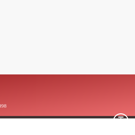
898
red by
School Team
.