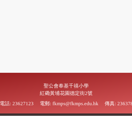
聖公會奉基千禧小學
紅磡黃埔花園德定街2號
電話: 23627123
電郵: fkmps@fkmps.edu.hk
傳真: 23637
SKH Fung Kei Millennium Primary School.
All Rights Reserved. Powe