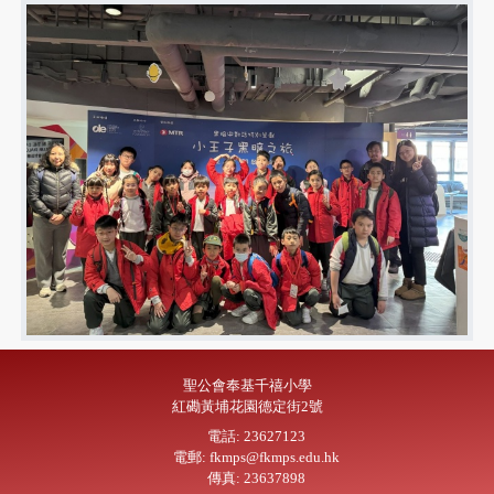
聖公會奉基千禧小學
紅磡黃埔花園德定街2號
電話: 23627123
電郵: fkmps@fkmps.edu.hk
傳真: 23637898