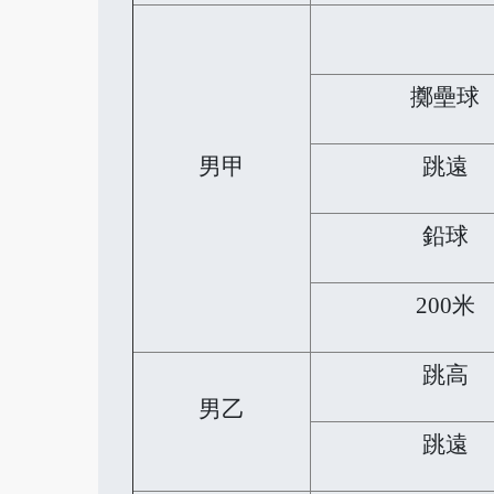
擲壘球
男甲
跳遠
鉛球
200米
跳高
男乙
跳遠