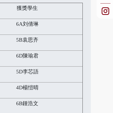
獲獎學生
6A刘倩琳
5B袁思齐
6D陳瑜君
5D李芯語
4D楊愷晴
6B鍾浩文