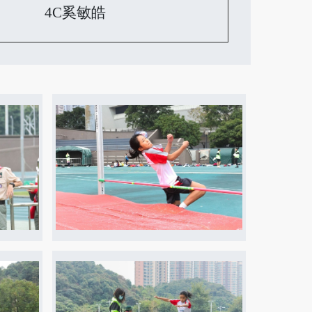
4C奚敏皓