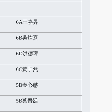
6A王嘉昇
6B吳煒熹
6D洪德璋
6C黃子然
5B秦心慈
5B葉晉廷