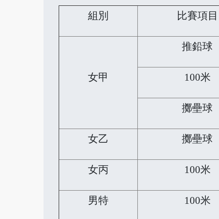
組別
比賽項目
推鉛球
女甲
100米
擲壘球
女乙
擲壘球
女丙
100米
男特
100米