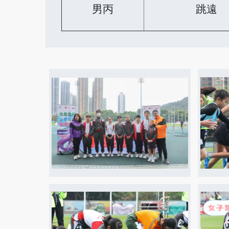
男丙
跳遠