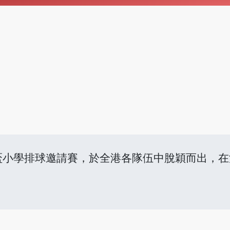
慶盃小學排球邀請賽，於全港各隊伍中脫穎而出，