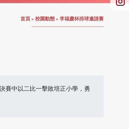
首頁
»
校園動態
»
李福慶杯排球邀請賽
在決賽中以二比一擊敗培正小學，勇