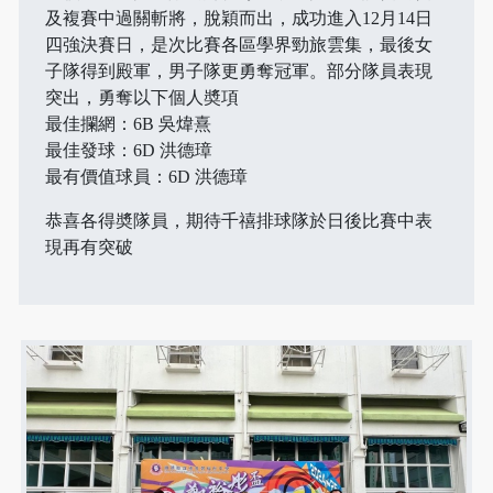
及複賽中過關斬將，脫穎而出，成功進入12月14日
四強決賽日，是次比賽各區學界勁旅雲集，最後女
子隊得到殿軍，男子隊更勇奪冠軍。部分隊員表現
突出，勇奪以下個人奬項
最佳攔網：6B 吳煒熹
最佳發球：6D 洪德璋
最有價值球員：6D 洪德璋
恭喜各得奬隊員，期待千禧排球隊於日後比賽中表
現再有突破