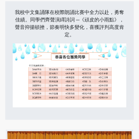
我校中文集誦隊在校際朗誦比賽中全力以赴，勇奪
佳績。同學們齊聲演繹詩詞 ─《頑皮的小雨點》，
聲音抑揚頓挫，節奏明快多變化，喜獲評判高度肯
定。