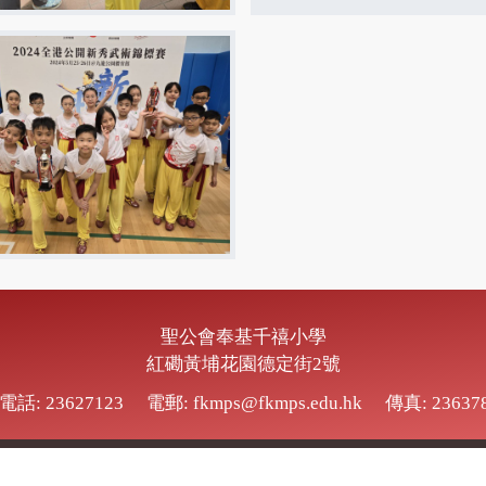
聖公會奉基千禧小學
紅磡黃埔花園德定街2號
電話: 23627123
電郵: fkmps@fkmps.edu.hk
傳真: 23637
SKH Fung Kei Millennium Primary School.
All Rights Reserved. Powe