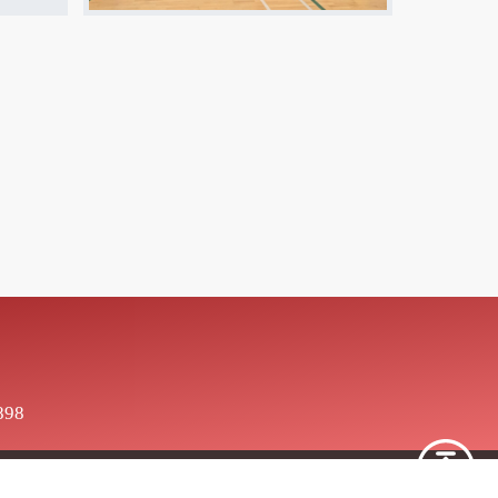
898
red by
School Team
.