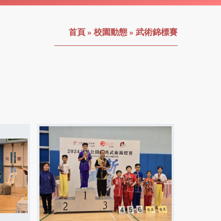
首頁
»
校園動態
»
武術錦標賽