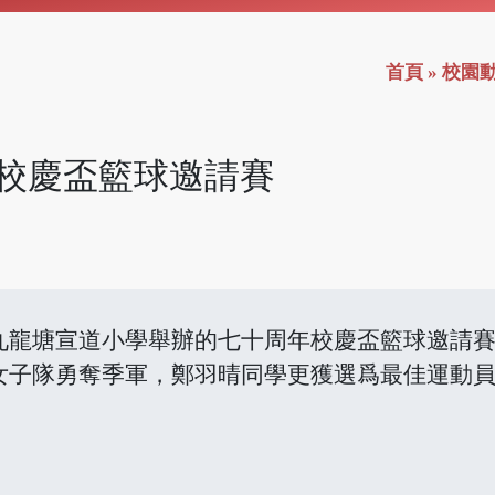
首頁
»
校園
校慶盃籃球邀請賽
九龍塘宣道小學舉辦的七十周年校慶盃籃球邀請
女子隊勇奪季軍，鄭羽晴同學更獲選爲最佳運動