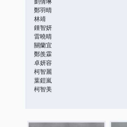
劉倩琳
鄭羽晴
林靖
鍾智妍
雷曉晴
關蘭宜
鄭羨霖
卓妍容
柯智麗
葉鎧嵐
柯智美