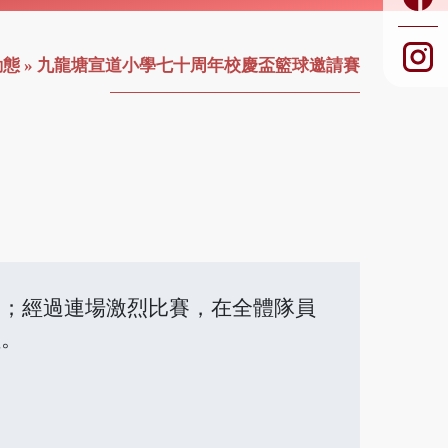
動態
»
九龍塘宣道小學七十周年校慶盃籃球邀請賽
賽；經過連場激烈比賽，在全體隊員
員。